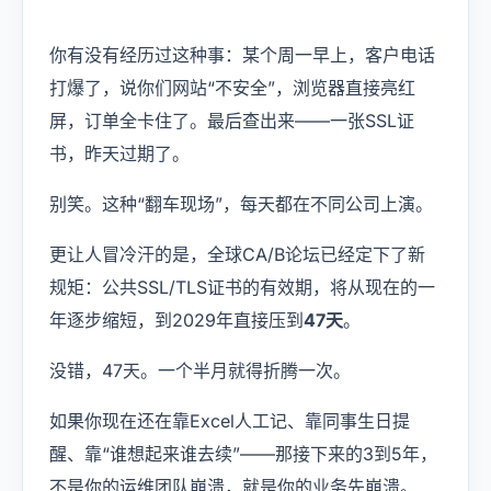
USD
CNY
你有没有经历过这种事：某个周一早上，客户电话
打爆了，说你们网站“不安全”，浏览器直接亮红
登录
注册
屏，订单全卡住了。最后查出来——一张SSL证
书，昨天过期了。
别笑。这种“翻车现场”，每天都在不同公司上演。
更让人冒冷汗的是，全球CA/B论坛已经定下了新
规矩：公共SSL/TLS证书的有效期，将从现在的一
年逐步缩短，到2029年直接压到
47天
。
没错，47天。一个半月就得折腾一次。
如果你现在还在靠Excel人工记、靠同事生日提
醒、靠“谁想起来谁去续”——那接下来的3到5年，
不是你的运维团队崩溃，就是你的业务先崩溃。