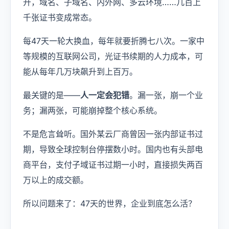
开，域名、子域名、内外网、多云环境……几百上
千张证书变成常态。
每47天一轮大换血，每年就要折腾七八次。一家中
等规模的互联网公司，光证书续期的人力成本，可
能从每年几万块飙升到上百万。
最关键的是——
人一定会犯错
。漏一张，崩一个业
务；漏两张，可能崩掉整个核心系统。
不是危言耸听。国外某云厂商曾因一张内部证书过
期，导致全球控制台停摆数小时。国内也有头部电
商平台，支付子域证书过期一小时，直接损失两百
万以上的成交额。
所以问题来了：47天的世界，企业到底怎么活？