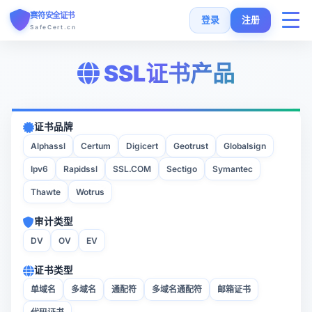
赛符安全证书
登录
注册
SafeCert.cn
SSL证书产品
首页
SSL证书
证书品牌
Alphassl
Certum
Digicert
Geotrust
Globalsign
免费证书
Ipv6
Rapidssl
SSL.COM
Sectigo
Symantec
SSL安装指南
Thawte
Wotrus
审计类型
SSL工具
DV
OV
EV
常见问题
证书类型
单域名
多域名
通配符
多域名通配符
邮箱证书
货币