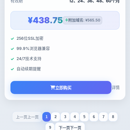
有效期
12、24、36、48、60个月
¥438.75
附加域名: ¥565.50
256位SSL加密
99.9%浏览器兼容
24/7技术支持
自动续期提醒
详情
立即购买
1
2
3
4
5
6
7
8
上一页
9
下一页