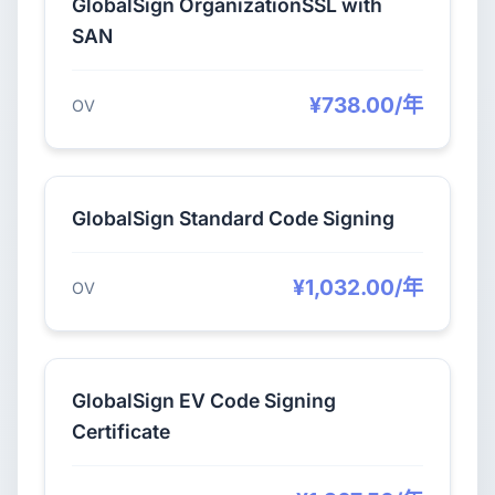
GlobalSign OrganizationSSL with
SAN
¥738.00/年
OV
GlobalSign Standard Code Signing
¥1,032.00/年
OV
GlobalSign EV Code Signing
Certificate