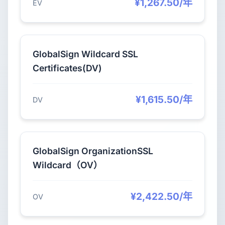
¥1,267.50/年
EV
GlobalSign Wildcard SSL
Certificates(DV)
¥1,615.50/年
DV
GlobalSign OrganizationSSL
Wildcard（OV）
¥2,422.50/年
OV