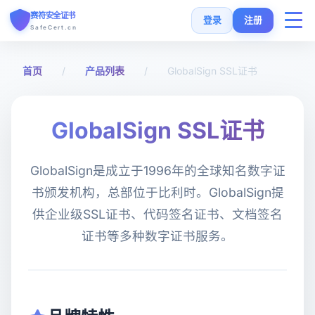
赛符安全证书
登录
注册
SafeCert.cn
首页
首页
/
产品列表
/
GlobalSign SSL证书
SSL证书
GlobalSign SSL证书
免费证书
GlobalSign是成立于1996年的全球知名数字证
SSL安装指南
书颁发机构，总部位于比利时。GlobalSign提
供企业级SSL证书、代码签名证书、文档签名
SSL工具
证书等多种数字证书服务。
常见问题
货币