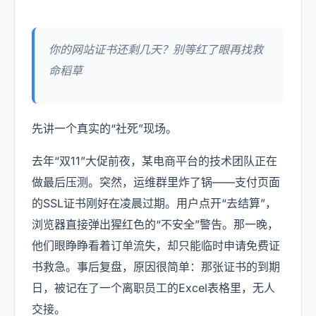
USD
CNY
你的网站证书还剩几天？别等红了眼再找救
命稻草
登录
注册
先讲一个真实的“社死”现场。
去年“双11”大促前夜，某电商平台的技术团队正在
做最后压测。突然，运维群里炸了锅——支付页面
的SSL证书刚好在凌晨过期。用户点开“去结算”，
浏览器直接弹出猩红色的“不安全”警告。那一晚，
他们眼睁睁看着订单流失，却只能临时申请免费证
书救急。事后复盘，原因很简单：那张证书的到期
日，被记在了一个离职员工的Excel表格里，无人
交接。