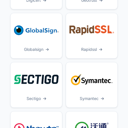
Digicert
Geotrust
Globalsign
Rapidssl
Sectigo
Symantec