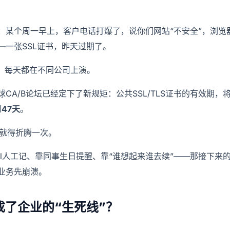
：某个周一早上，客户电话打爆了，说你们网站“不安全”，浏览
—一张SSL证书，昨天过期了。
”，每天都在不同公司上演。
CA/B论坛已经定下了新规矩：公共SSL/TLS证书的有效期
到
47天
。
月就得折腾一次。
el人工记、靠同事生日提醒、靠“谁想起来谁去续”——那接下来
业务先崩溃。
成了企业的“生死线”？