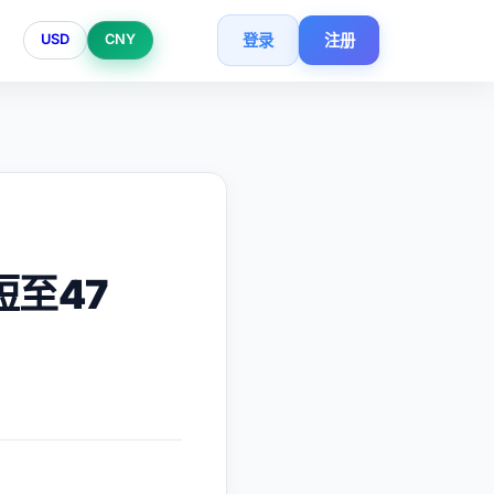
登录
注册
USD
CNY
短至47