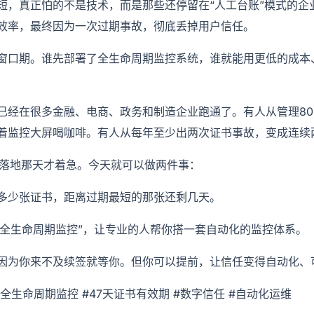
短，真正怕的不是技术，而是那些还停留在“人工台账”模式的企
效率，最终因为一次过期事故，彻底丢掉用户信任。
窗口期。谁先部署了全生命周期监控系统，谁就能用更低的成本
已经在很多金融、电商、政务和制造企业跑通了。有人从管理80
着监控大屏喝咖啡。有人从每年至少出两次证书事故，变成连续
的落地那天才着急。今天就可以做两件事：
多少张证书，距离过期最短的那张还剩几天。
证书全生命周期监控”，让专业的人帮你搭一套自动化的监控体系。
因为你来不及续签就等你。但你可以提前，让信任变得自动化、
 #全生命周期监控 #47天证书有效期 #数字信任 #自动化运维