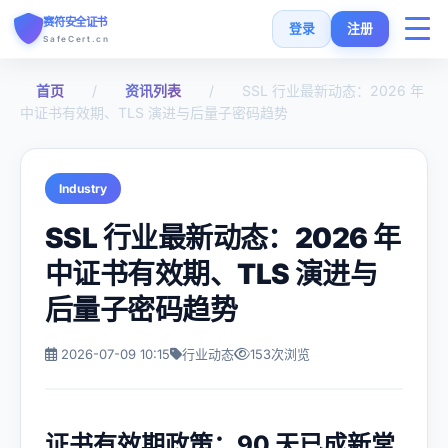
赛符安全证书
登录
注册
SafeCert.cn
首页
/
资讯列表
/
SSL 行业最新动态：2026 年
首页
中证书有效期、TLS 演进与后量子密码趋势
SSL证书
Industry
免费证书
SSL 行业最新动态：2026 年
中证书有效期、TLS 演进与
SSL安装指南
后量子密码趋势
SSL工具
2026-07-09 10:15
行业动态
153次浏览
常见问题
证书有效期政策：90 天已成新常
货币