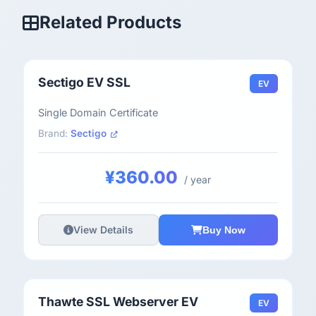
Related Products
Sectigo EV SSL
EV
Single Domain Certificate
Brand:
Sectigo
¥360.00
/ year
View Details
Buy Now
Thawte SSL Webserver EV
EV