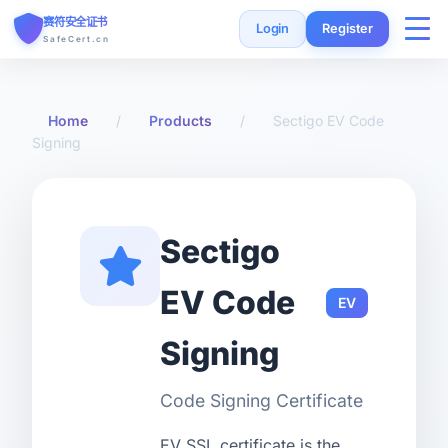
赛符安全证书
Login
Register
SafeCert.cn
Home
Home
/
Products
/
Sectigo EV Code
Signing
SSL Certificates
Free Certificate
Sectigo
Installation Guide
EV Code
EV
SSL Tools
Signing
FAQ
Code Signing Certificate
Currency
EV SSL certificate is the