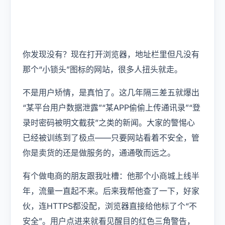
USD
CNY
你发现没有？现在打开浏览器，地址栏里但凡没有
Login
Register
那个“小锁头”图标的网站，很多人扭头就走。
不是用户矫情，是真怕了。这几年隔三差五就爆出
“某平台用户数据泄露”“某APP偷偷上传通讯录”“登
录时密码被明文截获”之类的新闻。大家的警惕心
已经被训练到了极点——只要网站看着不安全，管
你是卖货的还是做服务的，通通敬而远之。
有个做电商的朋友跟我吐槽：他那个小商城上线半
年，流量一直起不来。后来我帮他查了一下，好家
伙，连HTTPS都没配，浏览器直接给他标了个“不
安全”。用户点进来就看见醒目的红色三角警告，