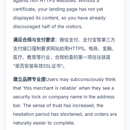
against non HTTPS websites. Without a
certificate, your landing page has not yet
displayed its content, so you have already
discouraged half of the visitors.
满足合规与支付要求
：微信支付、支付宝等第三方
支付接口强制要求网站启用HTTPS。电商、金融、
医疗、教育等行业，合规检查的第一项往往就是
“是否安装有效SSL证书”。
建立品牌专业度
Users may subconsciously think
that 'this merchant is reliable' when they see a
security lock or company name in the address
bar. The sense of trust has increased, the
hesitation period has shortened, and orders are
naturally easier to complete.