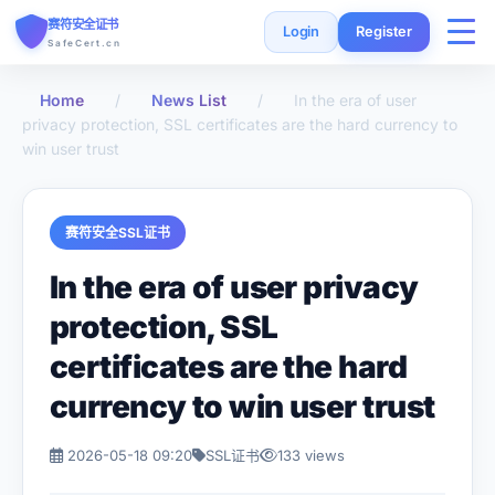
赛符安全证书
Login
Register
SafeCert.cn
Home
/
News List
/
In the era of user
Home
privacy protection, SSL certificates are the hard currency to
win user trust
SSL Certificates
赛符安全SSL证书
Free Certificate
In the era of user privacy
Installation Guide
protection, SSL
certificates are the hard
SSL Tools
currency to win user trust
FAQ
2026-05-18 09:20
SSL证书
133 views
Currency