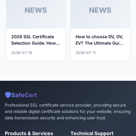
NEWS
NEWS
2026 SSL Certificate
How to choose DV, OV,
Selection Guide: How
EV? The Ultimate Guide
to Choose DV, OV, EV?
to SSL Certificate
2026-07-19
2026-07-11
Selection in 2026
SafeCert
Professional SSL certificate service provider, providing secure
and reliable digital certificate solutions for your website, ensuring
data transmission security and enhancing user trust.
Products & Services
Technical Support