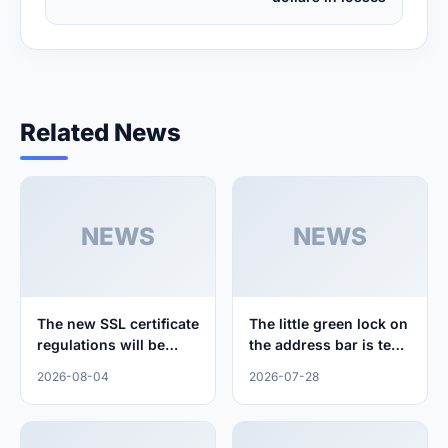
Related News
NEWS
NEWS
The new SSL certificate
The little green lock on
regulations will be
the address bar is ten
implemented in 2026:
thousand times more
2026-08-04
2026-07-28
manual management is
important than you
dead, automation is
imagine
the way out