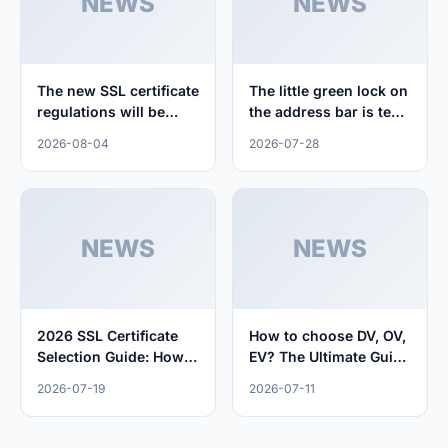
NEWS
NEWS
The new SSL certificate
The little green lock on
regulations will be
the address bar is ten
implemented in 2026:
thousand times more
2026-08-04
2026-07-28
manual management is
important than you
dead, automation is
imagine
the way out
NEWS
NEWS
2026 SSL Certificate
How to choose DV, OV,
Selection Guide: How
EV? The Ultimate Guide
to Choose DV, OV, EV?
to SSL Certificate
2026-07-19
2026-07-11
Selection in 2026