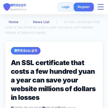
赛符安全证书
Login
Register
SafeCert.cn
Home
/
News List
/
An SSL certificate that
Home
costs a few hundred yuan a year can save your website
millions of dollars in losses
SSL Certificates
赛符安全SSL证书
Free Certificate
An SSL certificate that
Installation Guide
costs a few hundred yuan
a year can save your
SSL Tools
website millions of dollars
FAQ
in losses
Currency